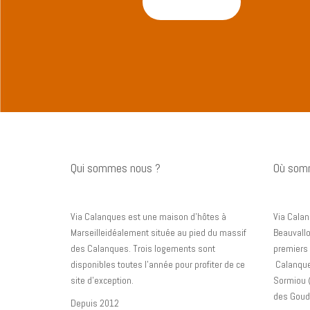
Ajouter au panier
Qui sommes nous ?
Où som
Via Calanques est une maison d’hôtes à
Via Calan
Marseilleidéalement située au pied du massif
Beauvallo
des Calanques. Trois logements sont
premiers 
disponibles toutes l’année pour profiter de ce
Calanque
site d’exception.
Sormiou 
des Goud
Depuis 2012