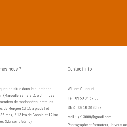
mes-nous ?
Contact info
ques se situe dans le quartier de
William Guidarini
n (Marseille 9ème art), à 3 mn des
Tel : 09 53 84 57 00
sentiers de randonnées, entre les
SMS : 06 16 38 60 89
s de Morgiou (1h15 à pieds) et
(35 mn), à 13 km de Cassis et 12 km
Mail : lgc13009@gmail.com
es (Marseille 8ème).
Photographe et formateur, Je vous acc