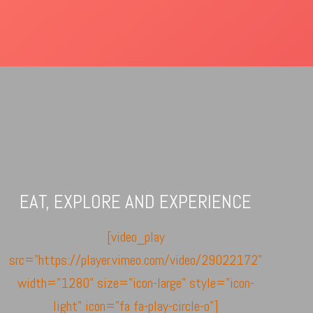
EAT, EXPLORE AND EXPERIENCE
[video_play
src="https://player.vimeo.com/video/29022172"
width="1280" size="icon-large" style="icon-
light" icon="fa fa-play-circle-o"]