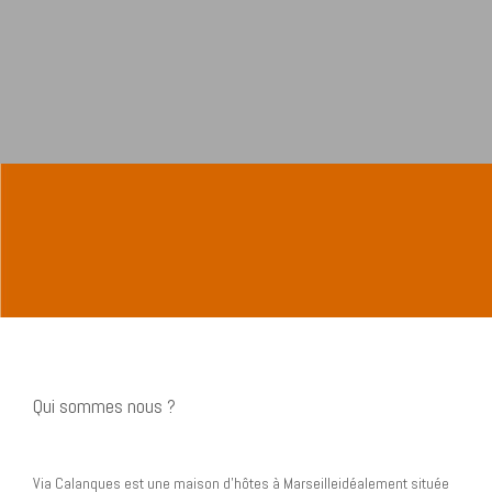
Qui sommes nous ?
Via Calanques est une maison d’hôtes à Marseilleidéalement située