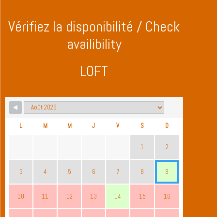
Vérifiez la disponibilité / Check
availibility
LOFT
L
M
M
J
V
S
D
1
2
3
4
5
6
7
8
9
10
11
12
13
14
15
16