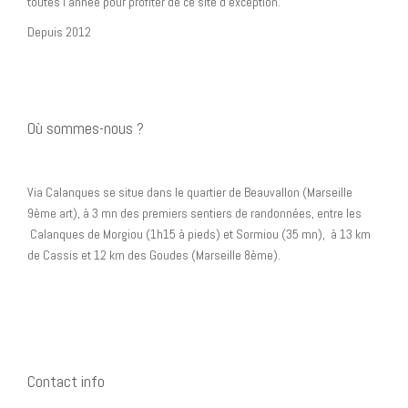
toutes l’année pour profiter de ce site d’exception.
Depuis 2012
Où sommes-nous ?
Via Calanques se situe dans le quartier de Beauvallon (Marseille
9ème art), à 3 mn des premiers sentiers de randonnées, entre les
Calanques de Morgiou (1h15 à pieds) et Sormiou (35 mn), à 13 km
de Cassis et 12 km des Goudes (Marseille 8ème).
Contact info