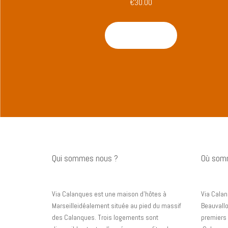
€
30.00
Ajouter au panier
Qui sommes nous ?
Où som
Via Calanques est une maison d’hôtes à
Via Calan
Marseilleidéalement située au pied du massif
Beauvallo
des Calanques. Trois logements sont
premiers 