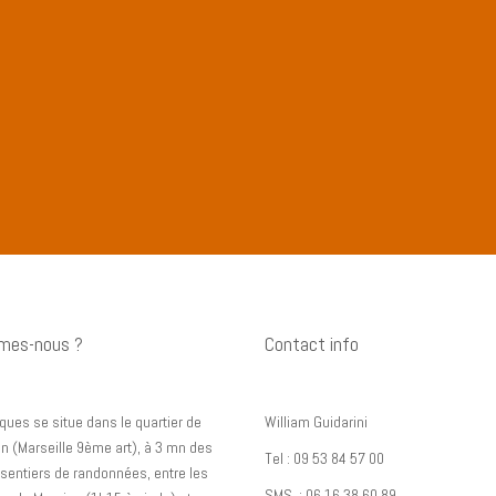
mes-nous ?
Contact info
ques se situe dans le quartier de
William Guidarini
n (Marseille 9ème art), à 3 mn des
Tel : 09 53 84 57 00
sentiers de randonnées, entre les
SMS : 06 16 38 60 89