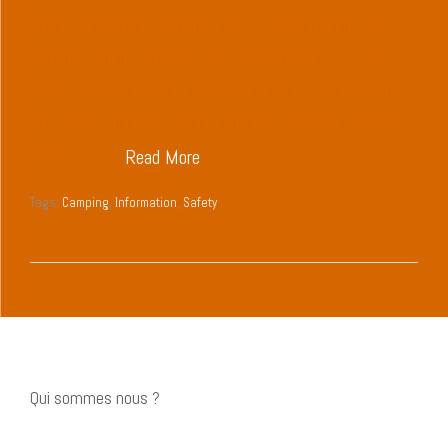
tellus. Phasellus blandit eros at justo rutrum, vel
posuere sapien volutpat. Ut facilisis nulla at est
ornare, vitae pharetra lectus hendrerit. Pellentesque
sit amet vulputate ligula. Nullam suscipit hendrerit
metus, et …
Read More
Tags:
Camping
,
Information
,
Safety
Qui sommes nous ?